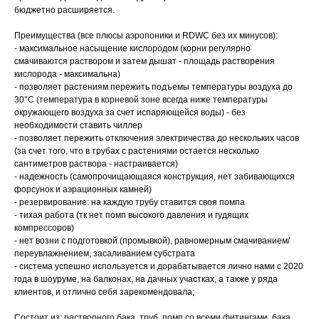
бюджетно расширяется.
Преимущества (все плюсы аэропоники и RDWC без их минусов):
- максимальное насыщение кислородом (корни регулярно
смачиваются раствором и затем дышат - площадь растворения
кислорода - максимальна)
- позволяет растениям пережить подъемы температуры воздуха до
30°С (температура в корневой зоне всегда ниже температуры
окружающего воздуха за счет испаряющейся воды) - без
необходимости ставить чиллер
- позволяет пережить отключения электричества до нескольких часов
(за счет того, что в трубах с растениями остается несколько
сантиметров раствора - настраивается)
- надежность (самопрочищающаяся конструкция, нет забивающихся
форсунок и аэрационных камней)
- резервирование: на каждую трубу ставится своя помпа
- тихая работа (тк нет помп высокого давления и гудящих
компрессоров)
- нет возни с подготовкой (промывкой), равномерным смачиванием/
переувлажнением, засаливанием субстрата
- система успешно используется и дорабатывается лично нами с 2020
года в шоуруме, на балконах, на дачных участках, а также у ряда
клиентов, и отлично себя зарекомендовала;
Состоит из: растворного бака, труб, помп со всеми фитингами, бака