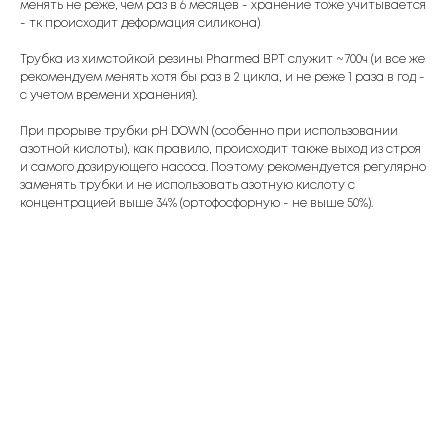
менять не реже, чем раз в 6 месяцев - хранение тоже учитывается
- тк происходит деформация силикона)
Трубка из химстойкой резины Pharmed BPT служит ~700ч (и все же
рекомендуем менять хотя бы раз в 2 цикла, и не реже 1 раза в год -
с учетом времени хранения).
При прорыве трубки pH DOWN (особенно при использовании
азотной кислоты), как правило, происходит также выход из строя
и самого дозирующего насоса. Поэтому рекомендуется регулярно
заменять трубки и не использовать азотную кислоту с
концентрацией выше 34% (ортофосфорную - не выше 50%).