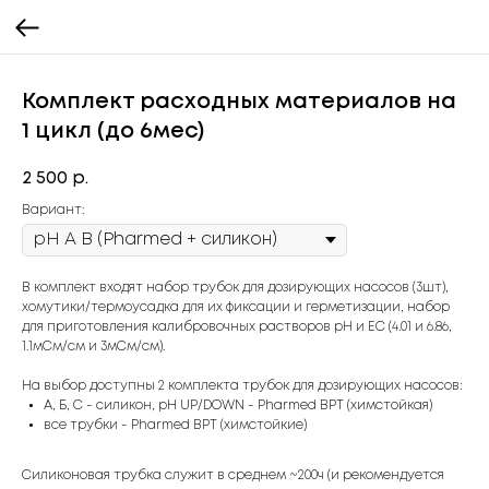
Комплект расходных материалов на
1 цикл (до 6мес)
2 500
р.
Вариант:
В комплект входят набор трубок для дозирующих насосов (3шт),
хомутики/термоусадка для их фиксации и герметизации, набор
для приготовления калибровочных растворов pH и EC (4.01 и 6.86,
1.1мСм/см и 3мСм/см).
На выбор доступны 2 комплекта трубок для дозирующих насосов:
А, Б, С - силикон, pH UP/DOWN - Pharmed BPT (химстойкая)
все трубки - Pharmed BPT (химстойкие)
Силиконовая трубка служит в среднем ~200ч (и рекомендуется