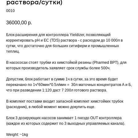
раствора/сутки)
0010
36000,00
р.
Блок расширения для контроллера Yieldizer, позволяющий
корректировать pH и EC (TDS) раствора - с расходом до 10 000л в
сутки, что достаточно для больших ситиферм и промышленных
теплиц.
В насососах стоят трубки из химстойкой резины (Pharmed BPT), для
которых производитель заявляет срок службы более 500ч.
Допустим, блок работает в сумме 1ч в сутки, за это время будет
перекачано по 1ч*60мин*0.5л/мин = 30л маточных концентратов А и Б,
что при разведении 1:120 даст 7 200л готового раствора.
В комплект поставки входит запасной комплект химстойких трубок
(расходник), в любой момент можно докупить еще.
Блок 3 дозирующих насосов занимает 1 гнездо OUT контроллера
(каждое из которых содержит по 3 выходных управляемых канала).
Weight: ~1kg